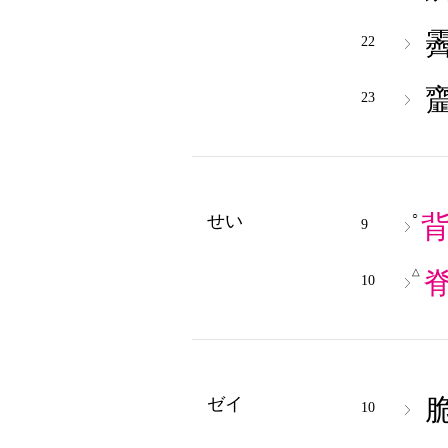
22
23
○
せい
9
△
10
ゼイ
10