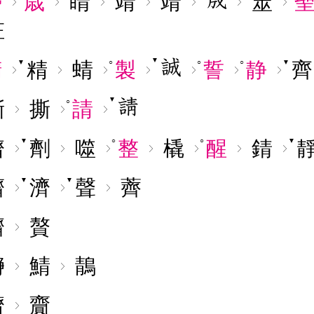
勢
歳
睛
靖
靖
筮
鉦
▼
精
精
蜻
製
誓
静
齊
▼
○
○
○
▼
▼
嘶
撕
請
○
儕
劑
噬
整
橇
醒
錆
▼
○
○
▼
擠
濟
聲
薺
▼
▼
臍
贅
瀞
鯖
鶄
躋
齎