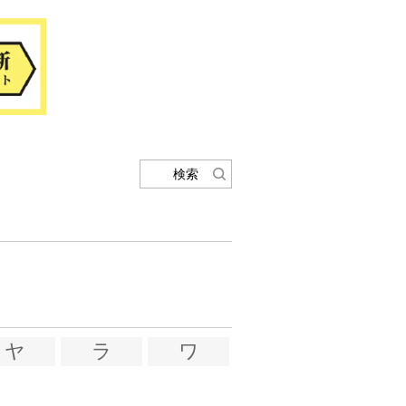
検索
ヤ
ラ
ワ