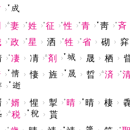
▼
声
制
妻
姓
征
性
青
靑
斉
△
○
○
○
○
▼
○
城
政
星
洒
牲
省
砌
穽
○
○
○
○
▼
倩
凄
凊
剤
晟
栖
○
△
▼
▼
情
悽
旌
晢
済
△
○
▼
菁
壻
婿
惺
掣
晴
晴
棲
○
○
▼
▼
税
貰
△
○
▼
○