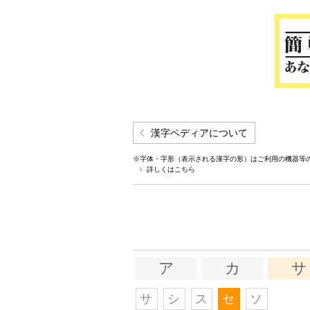
漢字ペディアについて
※字体・字形（表示される漢字の形）はご利用の機器等
詳しくはこちら
ア
カ
サ
サ
シ
ス
セ
ソ