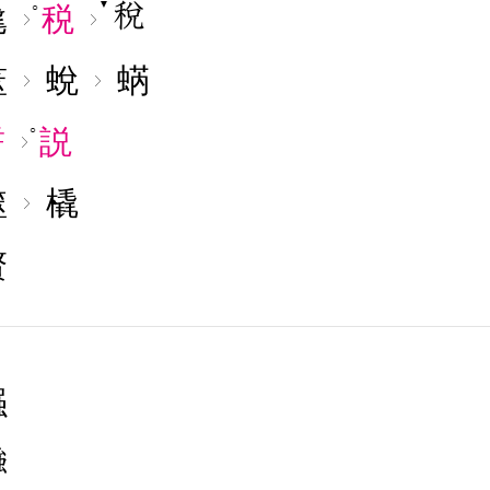
▼
毳
税
○
筮
蛻
蜹
誓
説
○
噬
橇
贅
襁