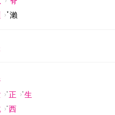
畝
脊
瀬
瀨
▼
是
井
世
正
生
○
○
成
西
○