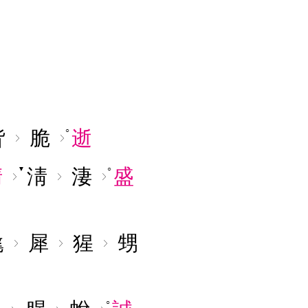
眥
脆
逝
○
清
淸
淒
盛
▼
○
毳
犀
猩
甥
○