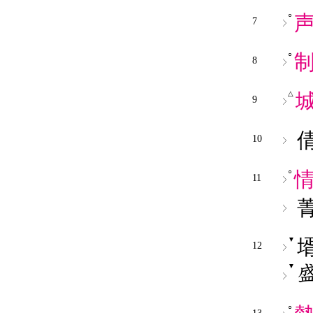
○
7
○
8
△
9
10
○
11
▼
12
▼
○