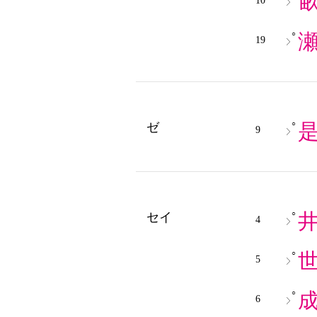
10
○
19
○
ゼ
9
○
セイ
4
○
5
○
6