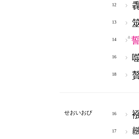
12
13
△
14
16
18
せおいおび
16
17