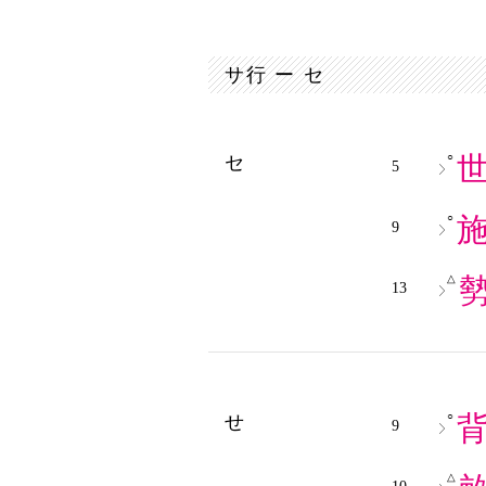
サ行 ー セ
○
セ
5
○
9
△
13
○
せ
9
△