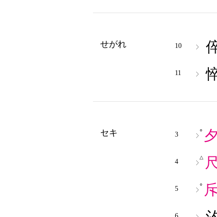
せがれ
10
11
○
セキ
3
△
4
○
5
6