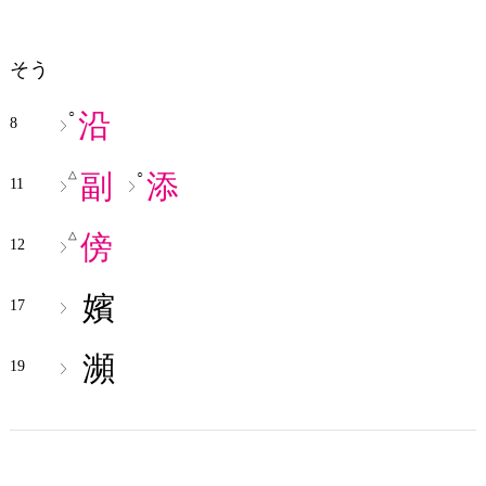
そう
沿
○
8
副
添
△
○
11
傍
△
12
嬪
17
瀕
19