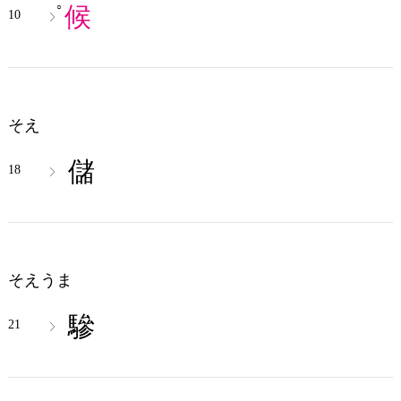
候
○
10
そえ
儲
18
そえうま
驂
21