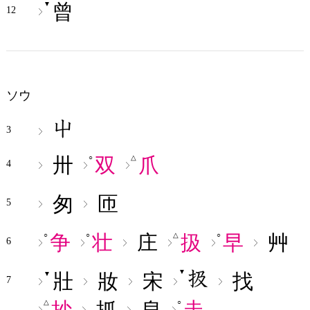
曾
▼
12
ソウ
3
卅
双
爪
○
△
4
匆
匝
5
争
壮
庄
扱
早
艸
○
○
△
○
6
▼
壯
妝
宋
找
▼
7
抄
抓
皁
走
△
○