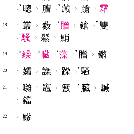
聰
艚
藏
蹌
霜
▼
▼
○
叢
藪
贈
鎗
雙
○
▼
18
騒
鬆
鮹
○
繰
臓
藻
贈
鏘
△
△
○
▼
19
孀
譟
躁
騷
▼
20
囃
竈
籔
臟
贓
▼
21
鐺
鰺
22