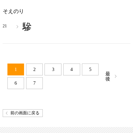
そえのり
驂
21
1
2
3
4
5
最
後
6
7
前の画面に戻る