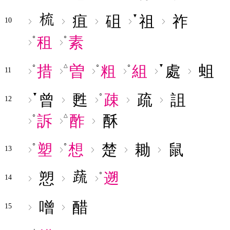
疽
砠
祖
祚
▼
10
租
素
○
○
措
曽
粗
組
處
蛆
○
△
○
○
▼
11
曾
甦
疎
疏
詛
▼
○
12
訴
酢
酥
○
△
塑
想
楚
耡
鼠
○
○
13
愬
遡
○
14
噌
醋
15