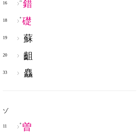
錯
△
16
礎
○
18
蘇
19
齟
20
麤
33
ゾ
曽
○
11