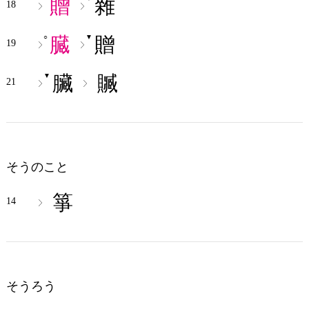
贈
雜
18
臓
贈
○
▼
19
臟
贓
▼
21
そうのこと
箏
14
そうろう