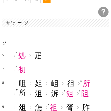
サ行 ー ソ
ソ
処
疋
△
5
初
△
7
咀
姐
岨
徂
所
△
8
▼
沮
泝
狙
阻
○
○
俎
怎
祖
胥
胙
○
9