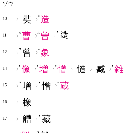
ゾウ
奘
造
○
10
▼
曹
曽
△
△
11
曾
象
▼
○
12
像
増
憎
慥
臧
雑
○
○
○
○
14
增
憎
蔵
▼
▼
○
15
橡
16
艚
藏
▼
17
○
▼