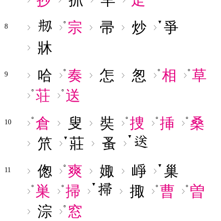
宗
帚
炒
爭
○
▼
8
牀
哈
奏
怎
怱
相
草
○
○
○
9
荘
送
○
○
倉
叟
奘
捜
挿
桑
○
○
○
○
10
▼
笊
莊
蚤
▼
偬
爽
娵
崢
巢
○
▼
11
▼
巣
掃
掫
曹
曽
○
○
○
○
淙
窓
○