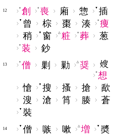
創
喪
廂
惣
插
○
○
▼
12
曾
棕
棗
湊
痩
▼
○
稍
窗
粧
葬
葱
▼
△
○
装
鈔
○
僧
剿
勦
奨
○
△
13
想
○
愴
搜
搔
搶
歃
▼
溲
滄
筲
腠
蒼
裝
▼
僧
嗾
嗽
増
奬
▼
△
▼
14