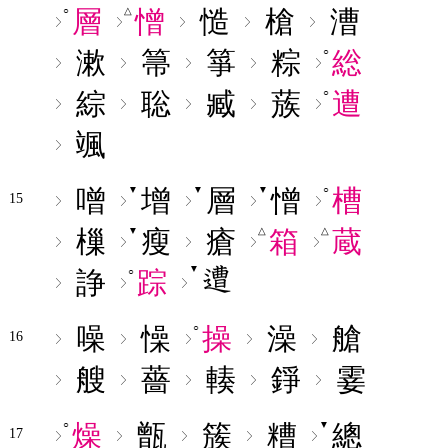
層
憎
慥
槍
漕
○
△
漱
箒
箏
粽
総
○
綜
聡
臧
蔟
遭
○
颯
噌
增
層
憎
槽
▼
▼
▼
○
15
樔
瘦
瘡
箱
蔵
▼
△
△
▼
諍
踪
○
噪
懆
操
澡
艙
○
16
艘
薔
輳
錚
霎
燥
甑
簇
糟
總
○
▼
17