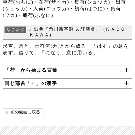
重荷(おもに)・在荷(ザイカ)・集荷(シュウカ)・出荷
(シュッカ)・入荷(ニュウカ)・初荷(はつに)・負荷
(フカ)・船荷(ふなに)
出典『角川新字源 改訂新版』（ＫＡＤＯ
ＫＡＷＡ）
形声。艸と、音符何(カ)とから成る。「はす」の意を
表す。借りて、「になう」意に用いる。
「荷」から始まる言葉
同じ部首「
」の漢字
前の画面に戻る