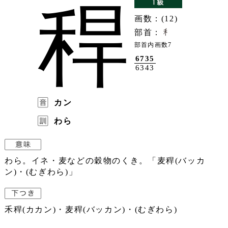
稈
画数：(12)
部首：
部首内画数7
6735
6343
カン
わら
わら。イネ・麦などの穀物のくき。「麦稈(バッカ
ン)・(むぎわら)」
禾稈(カカン)・麦稈(バッカン)・(むぎわら)