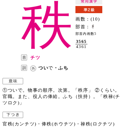
秩
画数：(10)
部首：
部首内画数5
3565
4361
チツ
つい
で
・ふち
①ついで。物事の順序。次第。「秩序」 ②くらい。
官職。また、役人の俸給。ふち（扶持）。「秩禄(チ
ツロク)」
官秩(カンチツ)・俸秩(ホウチツ)・禄秩(ロクチツ)