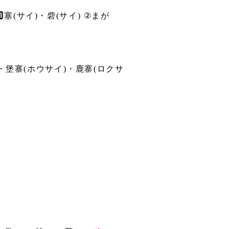
塞(サイ)・砦(サイ) ②まが
・堡寨(ホウサイ)・鹿寨(ロクサ