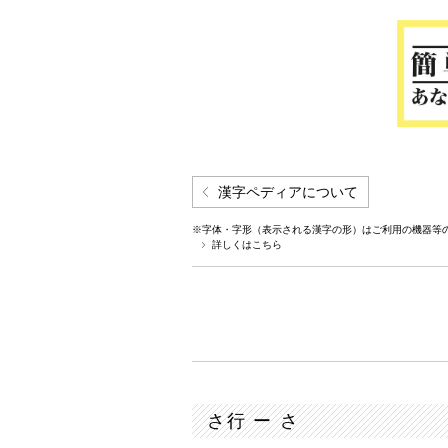
漢字ペディアについて
※字体・字形（表示される漢字の形）はご利用の機器等
詳しくはこちら
さ行 ー さ