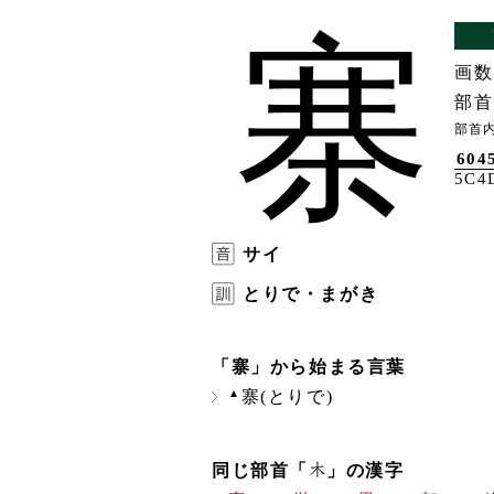
寨
画数
部首
部首内
604
5C4
サイ
とりで・まがき
「寨」から始まる言葉
▲
寨(とりで)
同じ部首「
」の漢字