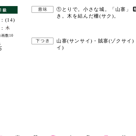
①とりで。小さな城。「山寨」
き。木を結んだ柵(サク)。
：(14)
：
画数10
山寨(サンサイ)・賊寨(ゾクサイ)
5
イ)
D