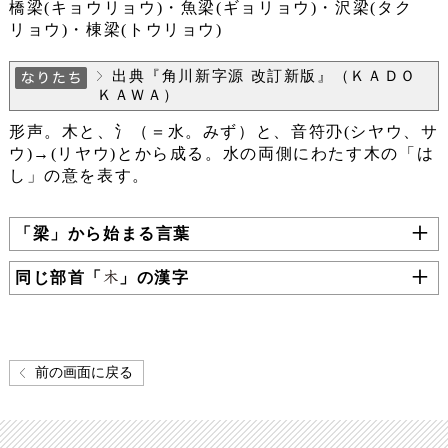
橋梁(キョウリョウ)・魚梁(ギョリョウ)・沢梁(タク
リョウ)・棟梁(トウリョウ)
出典『角川新字源 改訂新版』（ＫＡＤＯ
ＫＡＷＡ）
形声。木と、氵（＝水。みず）と、音符刅(シヤウ、サ
ウ)→(リヤウ)とから成る。水の両側にわたす木の「は
し」の意を表す。
「梁」から始まる言葉
同じ部首「
」の漢字
前の画面に戻る