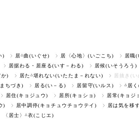
△
)
居
曲(いぐせ)
居〈心地〉(いごこち)
居職(
居据わる・居座る(いす－わる)
居候(いそうろう)
△
か)
居た
堪れない(いたたま－れない)
居抜き(い
△
まちづき)
居る(い－る)
居留守(いルス)
居く
居住(キョジュウ)
居所(キョショ)
居常(キョジ
ウ)
居中調停(キョチュウチョウテイ)
居は気を移す
△
〈居士〉
衣(こじエ)