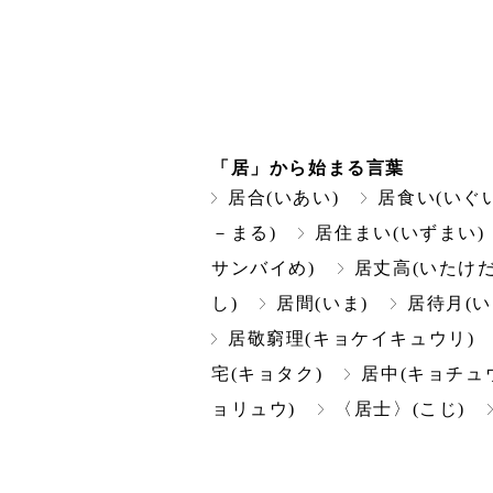
「居」から始まる言葉
居合(いあい)
居食い(いぐい
－まる)
居住まい(いずまい)
サンバイめ)
居丈高(いたけだ
し)
居間(いま)
居待月(い
居敬窮理(キョケイキュウリ)
宅(キョタク)
居中(キョチュ
ョリュウ)
〈居士〉(こじ)