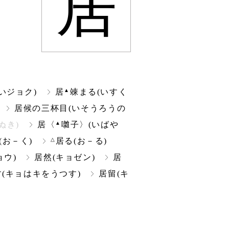
居
▲
いジョク)
居
竦まる(いすく
居候の三杯目(いそうろうの
▲
ぬき)
居〈
囃子〉(いばや
△
(お－く)
居る(お－る)
ョウ)
居然(キョゼン)
居
(キョはキをうつす)
居留(キ