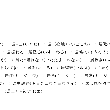
△
)
居
曲(いぐせ)
居〈心地〉(いごこち)
居職(
居据わる・居座る(いす－わる)
居候(いそうろう)
△
か)
居た
堪れない(いたたま－れない)
居抜き(い
△
まちづき)
居る(い－る)
居留守(いルス)
居く
居住(キョジュウ)
居所(キョショ)
居常(キョジ
ウ)
居中調停(キョチュウチョウテイ)
居は気を移す
△
〈居士〉
衣(こじエ)