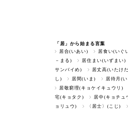
「居」から始まる言葉
居合(いあい)
居食い(いぐい
－まる)
居住まい(いずまい)
サンバイめ)
居丈高(いたけだ
し)
居間(いま)
居待月(い
居敬窮理(キョケイキュウリ)
宅(キョタク)
居中(キョチュ
ョリュウ)
〈居士〉(こじ)