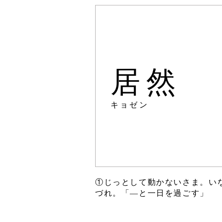
居然
キョゼン
①じっとして動かないさま。い
づれ。「―と一日を過ごす」