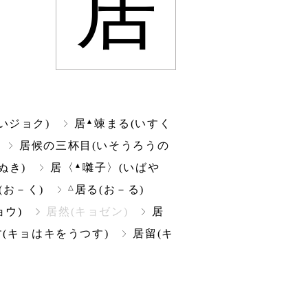
居
▲
いジョク)
居
竦まる(いすく
居候の三杯目(いそうろうの
▲
ぬき)
居〈
囃子〉(いばや
△
(お－く)
居る(お－る)
ョウ)
居然(キョゼン)
居
(キョはキをうつす)
居留(キ