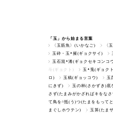
「玉」から始まる言葉
〈玉筋魚〉(いかなご)
〈
▲
玉砕・玉
摧(ギョクサイ)
▲
玉石混
淆(ギョクセキコンコウ
▲
斗(ギョクト)
玉
兎(ギョクト
ロ)
玉稿(ギョッコウ)
玉
にきず)
玉の杯(さかずき)底
さず(たまみがかざればキをなさ
△
て鳥を
抵(う)つ(たまをもって
まぐしホウテン)
玉算(たまザ