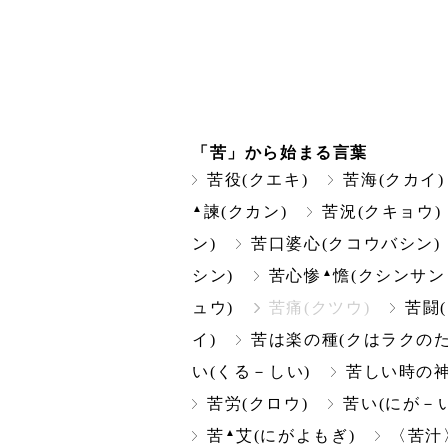
「苦」から始まる言葉
苦役(クエキ)
苦海(クカイ)
▲
諫(クカン)
苦況(クキョウ)
ン)
苦口婆心(クコウバシン)
▲
シン)
苦心惨
憺(クシンサン
ュウ)
苦痛(クツウ)
苦闘
イ)
苦は楽の種(クはラクのた
い(くる－しい)
苦しい時の神
苦労(クロウ)
苦い(にが－い
▲
苦
艾(にがよもぎ)
〈苦汁