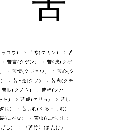
苦
ッコウ)
苦寒(クカン)
苦
△
苦言(クゲン)
苦
患(クゲ
)
苦情(クジョウ)
苦心(ク
▲
)
苦
楚(クソ)
苦衷(クチ
苦悩(クノウ)
苦杯(クハ
らら)
苦慮(クリョ)
苦し
ぎれ)
苦しむ(くる－しむ)
菜(にがな)
苦虫(にがむし)
げし)
〈苦竹〉(まだけ)