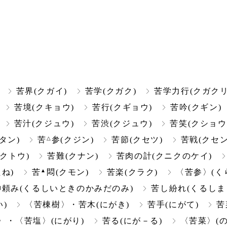
苦界(クガイ)
苦学(クガク)
苦学力行(クガクリ
苦境(クキョウ)
苦行(クギョウ)
苦吟(クギン)
苦汁(クジュウ)
苦渋(クジュウ)
苦笑(クショウ
△
タン)
苦
参(クジン)
苦節(クセツ)
苦戦(クセン
(クトウ)
苦難(クナン)
苦肉の計(クニクのケイ)
▲
ね)
苦
悶(クモン)
苦楽(クラク)
〈苦参〉(く
頼み(くるしいときのかみだのみ)
苦し紛れ(くるしま
)
〈苦棟樹〉・苦木(にがき)
苦手(にがて)
苦
〉・〈苦塩〉(にがり)
苦る(にが－る)
〈苦菜〉(の