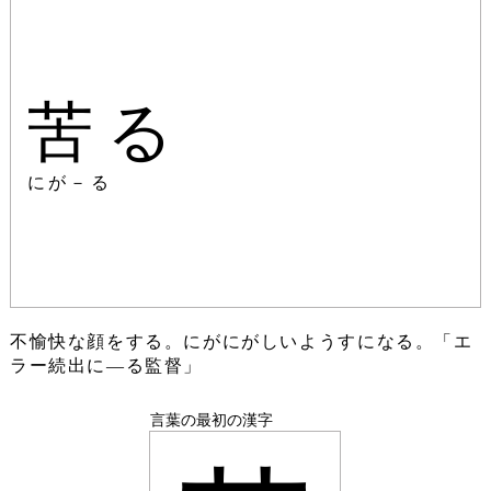
苦る
にが－る
不愉快な顔をする。にがにがしいようすになる。「エ
ラー続出に―る監督」
言葉の最初の漢字