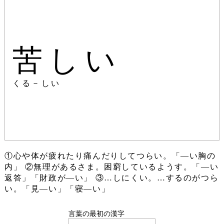
苦しい
くる－しい
①心や体が疲れたり痛んだりしてつらい。「―い胸の
内」 ②無理があるさま。困窮しているようす。「―い
返答」「財政が―い」 ③…しにくい。…するのがつら
い。「見―い」「寝―い」
言葉の最初の漢字