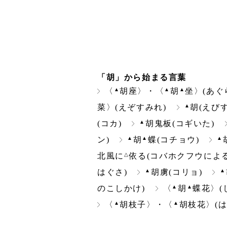
「胡」から始まる言葉
▲
▲
▲
〈
胡座〉・〈
胡
坐〉(あぐ
▲
菜〉(えぞすみれ)
胡(えびす
▲
(コカ)
胡鬼板(コギいた)
▲
▲
▲
ン)
胡
蝶(コチョウ)
△
北風に
依る(コバホクフウによる
▲
▲
はぐさ)
胡虜(コリョ)
▲
▲
のこしかけ)
〈
胡
蝶花〉(
▲
▲
〈
胡枝子〉・〈
胡枝花〉(は