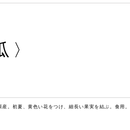
瓜〉
原産。初夏、黄色い花をつけ、細長い果実を結ぶ。食用
。