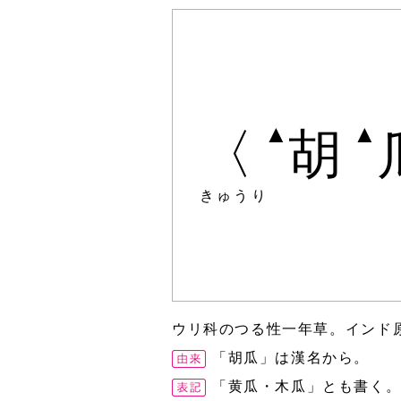
▲
▲
〈
胡
きゅうり
ウリ科のつる性一年草。インド
「胡瓜」は漢名から。
「黄瓜・木瓜」とも書く