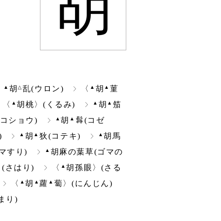
胡
▲
△
▲
▲
胡
乱(ウロン)
〈
胡
菫
▲
▲
▲
〈
胡桃〉(くるみ)
胡
笳
▲
▲
(コショウ)
胡
(コゼ
▲
▲
▲
)
胡
狄(コテキ)
胡馬
▲
マすり)
胡麻の葉草(ゴマの
▲
(さはり)
〈
胡孫眼〉(さる
▲
▲
▲
〈
胡
蘿
蔔〉(にんじん)
まり)