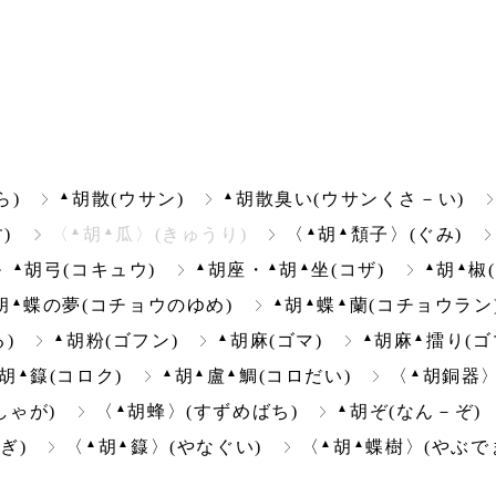
▲
▲
ら)
胡散(ウサン)
胡散臭い(ウサンくさ－い)
▲
▲
▲
▲
)
〈
胡
瓜〉(きゅうり)
〈
胡
頽子〉(ぐみ)
▲
▲
▲
▲
▲
▲
胡弓(コキュウ)
胡座・
胡
坐(コザ)
胡
椒
▲
▲
▲
▲
胡
蝶の夢(コチョウのゆめ)
胡
蝶
蘭(コチョウラン
▲
▲
▲
▲
)
胡粉(ゴフン)
胡麻(ゴマ)
胡麻
擂り(ゴ
▲
▲
▲
▲
▲
胡
籙(コロク)
胡
盧
鯛(コロだい)
〈
胡銅器〉
▲
▲
しゃが)
〈
胡蜂〉(すずめばち)
胡ぞ(なん－ぞ)
▲
▲
▲
▲
ぎ)
〈
胡
籙〉(やなぐい)
〈
胡
蝶樹〉(やぶで