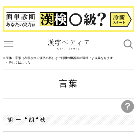
※字体・字形（表示される漢字の形）はご利用の機器等の環境により異なります。
詳しくはこちら
言葉
▲
▲
胡 ー
胡
狄