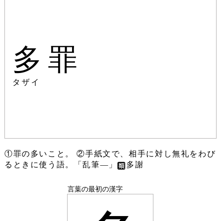
多罪
タザイ
①罪の多いこと。 ②手紙文で、相手に対し無礼をわび
るときに使う語。「乱筆―」
多謝
言葉の最初の漢字