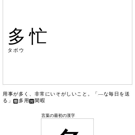
多忙
タボウ
用事が多く、非常にいそがしいこと。「―な毎日を送
る」
多用
閑暇
言葉の最初の漢字