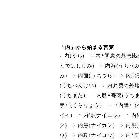
「内」から始まる言葉
▲
内(うち)
内
閻魔の外恵比
とではしじみ)
内海(うちうみ
み)
内面(うちづら)
内弟
(うちべんけい)
内弁慶の外地
▲
(うちまた)
内股
膏薬(うち
寮〉(くらりょう)
〈内障〉(
イイ)
内謁(ナイエツ)
内
ク)
内患(ナイカン)
内規
▲
ウ)
内攻(ナイコウ)
内