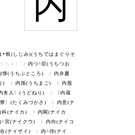
内
▲
は
蜆(しじみ)(うちではまぐりそ
△
うちキ)
内つ
臣(うちつお
内懐(うちぶところ)
内弁慶
り)
内孫(うちまご)
内股
内舎人〉(うどねり)
〈内蔵
寮〉(たくみづかさ)
内意(ナ
内科(ナイカ)
内閣(ナイカ
△
内
宮(ナイクウ)
内向(ナイコ
△
在(ナイザイ)
内
侍(ナイ