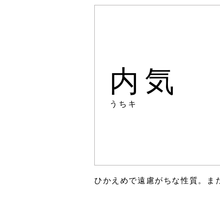
内気
うちキ
ひかえめで遠慮がちな性質。ま