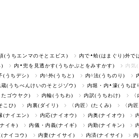
▲
須(うちエンマのそとエビス)
内で
蛤(はまぐり)外で
▲
)
内
兜を見透かす(うちかぶとをみすかす)
内気(
△
△
子(うちデシ)
内
外(うちと)
内
法(うちのり)
▲
蔵(うちべんけいのそとジゾウ)
内堀・内
濠(うちぼ
またゴウヤク)
内輪(うちわ)
内訳(うちわけ)
〈
そこひ)
内裏(ダイリ)
〈内匠〉(たくみ)
〈内匠
縁(ナイエン)
内応(ナイオウ)
内奥(ナイオウ)
(ナイキ)
内儀・内義(ナイギ)
内勤(ナイキン)
訌(ナイコウ)
内妻(ナイサイ)
内済(ナイサイ)
内