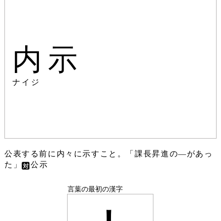
内示
ナイジ
公表する前に内々に示すこと。「課長昇進の―があっ
た」
公示
言葉の最初の漢字