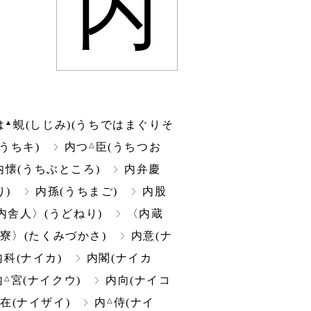
内
▲
は
蜆(しじみ)(うちではまぐりそ
△
うちキ)
内つ
臣(うちつお
内懐(うちぶところ)
内弁慶
り)
内孫(うちまご)
内股
内舎人〉(うどねり)
〈内蔵
寮〉(たくみづかさ)
内意(ナ
内科(ナイカ)
内閣(ナイカ
△
内
宮(ナイクウ)
内向(ナイコ
△
在(ナイザイ)
内
侍(ナイ