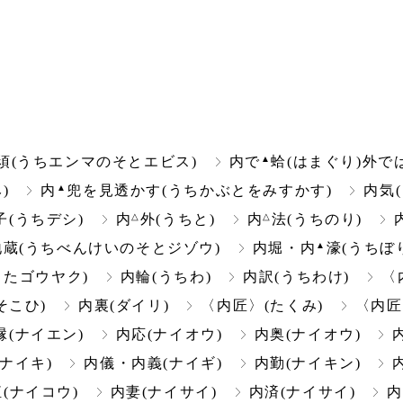
▲
須(うちエンマのそとエビス)
内で
蛤(はまぐり)外で
▲
)
内
兜を見透かす(うちかぶとをみすかす)
内気(
△
△
子(うちデシ)
内
外(うちと)
内
法(うちのり)
▲
蔵(うちべんけいのそとジゾウ)
内堀・内
濠(うちぼ
またゴウヤク)
内輪(うちわ)
内訳(うちわけ)
〈
そこひ)
内裏(ダイリ)
〈内匠〉(たくみ)
〈内匠
縁(ナイエン)
内応(ナイオウ)
内奥(ナイオウ)
(ナイキ)
内儀・内義(ナイギ)
内勤(ナイキン)
訌(ナイコウ)
内妻(ナイサイ)
内済(ナイサイ)
内