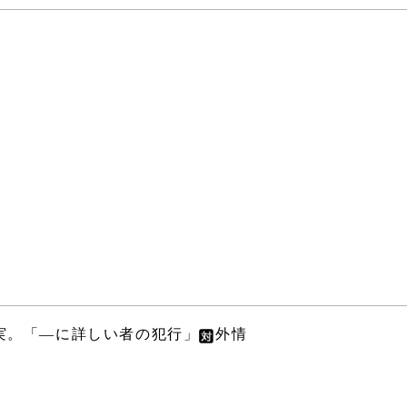
実。「―に詳しい者の犯行」
外情