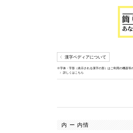
漢字ペディアについて
※字体・字形（表示される漢字の形）はご利用の機器等
詳しくはこちら
内 ー 内情