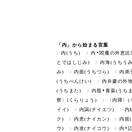
「内」から始まる言葉
▲
内(うち)
内
閻魔の外恵比
とではしじみ)
内海(うちうみ
み)
内面(うちづら)
内弟
(うちべんけい)
内弁慶の外地
▲
(うちまた)
内股
膏薬(うち
寮〉(くらりょう)
〈内障〉(
イイ)
内謁(ナイエツ)
内
ク)
内患(ナイカン)
内規
▲
ウ)
内攻(ナイコウ)
内