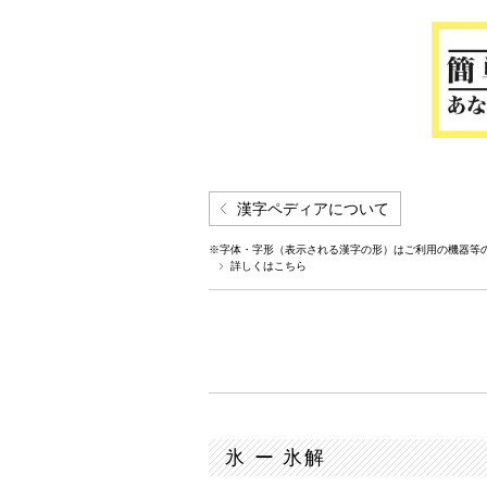
漢字ペディアについて
※字体・字形（表示される漢字の形）はご利用の機器等
詳しくはこちら
氷 ー 氷解