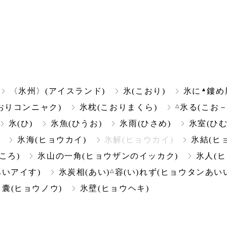
▲
〈氷州〉(アイスランド)
氷(こおり)
氷に
鏤め
△
おりコンニャク)
氷枕(こおりまくら)
氷る(こお－
氷(ひ)
氷魚(ひうお)
氷雨(ひさめ)
氷室(ひむ
氷海(ヒョウカイ)
氷解(ヒョウカイ)
氷結(ヒ
ころ)
氷山の一角(ヒョウザンのイッカク)
氷人(ヒ
△
いアイす)
氷炭相(あい)
容(い)れず(ヒョウタンあい
▲
囊(ヒョウノウ)
氷壁(ヒョウヘキ)