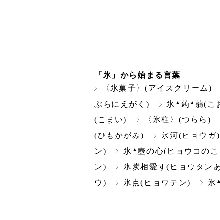
「氷」から始まる言葉
〈氷菓子〉(アイスクリーム)
▲
▲
ぶらにえがく)
氷
蒟
蒻(こ
(こまい)
〈氷柱〉(つらら)
(ひもかがみ)
氷河(ヒョウガ)
▲
ン)
氷
壺の心(ヒョウコのこ
ン)
氷炭相愛す(ヒョウタンあ
ウ)
氷点(ヒョウテン)
氷