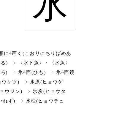
氷
△
脂に
画く(こおりにちりばめあ
る)
〈氷下魚〉・〈氷魚〉
△
△
ろ)
氷
面(ひも)
氷
面鏡
ョウケツ)
氷原(ヒョウゲ
ョウジン)
氷炭(ヒョウタ
いれず)
氷柱(ヒョウチュ