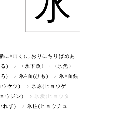
氷
△
脂に
画く(こおりにちりばめあ
る)
〈氷下魚〉・〈氷魚〉
△
△
ろ)
氷
面(ひも)
氷
面鏡
ョウケツ)
氷原(ヒョウゲ
ョウジン)
氷炭(ヒョウタ
いれず)
氷柱(ヒョウチュ