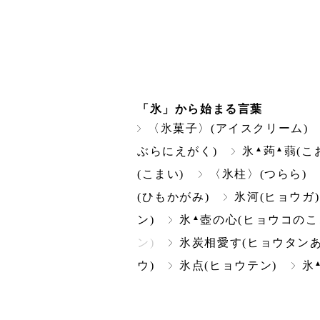
「氷」から始まる言葉
〈氷菓子〉(アイスクリーム)
▲
▲
ぶらにえがく)
氷
蒟
蒻(こ
(こまい)
〈氷柱〉(つらら)
(ひもかがみ)
氷河(ヒョウガ)
▲
ン)
氷
壺の心(ヒョウコのこ
ン)
氷炭相愛す(ヒョウタンあ
ウ)
氷点(ヒョウテン)
氷