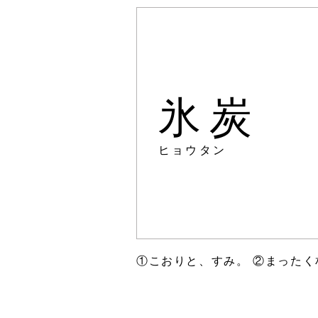
氷炭
ヒョウタン
①こおりと、すみ。 ②まった