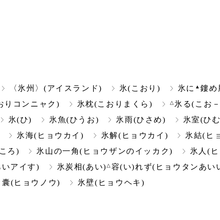
▲
〈氷州〉(アイスランド)
氷(こおり)
氷に
鏤め
△
おりコンニャク)
氷枕(こおりまくら)
氷る(こお－
氷(ひ)
氷魚(ひうお)
氷雨(ひさめ)
氷室(ひむ
氷海(ヒョウカイ)
氷解(ヒョウカイ)
氷結(ヒ
ころ)
氷山の一角(ヒョウザンのイッカク)
氷人(ヒ
△
いアイす)
氷炭相(あい)
容(い)れず(ヒョウタンあい
▲
囊(ヒョウノウ)
氷壁(ヒョウヘキ)