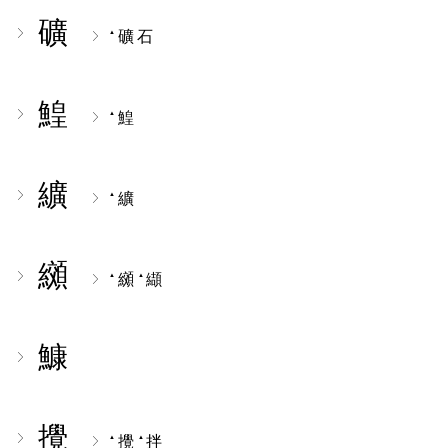
礦
礦石
▲
鰉
鰉
▲
纊
纊
▲
纐
纐
纈
▲
▲
鱇
攪
攪
拌
▲
▲