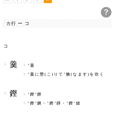
カ行 ー コ
コ
羹
羹
▲
羹に懲(こ)りて
膾(なます)を吹く
▲
▲
鏗
鏗
鏗
▲
▲
鏗
鏘・
鏗
錚・
鏗
鎗
▲
▲
▲
▲
▲
▲