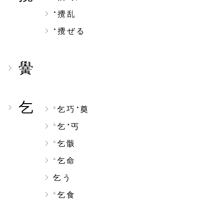
攪乱
▲
攪ぜる
▲
黌
乞
乞巧
奠
△
▲
乞
丐
△
▲
乞骸
△
乞命
△
乞う
乞食
△