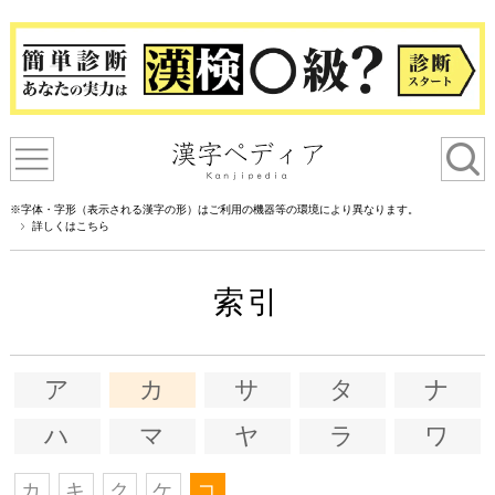
※字体・字形（表示される漢字の形）はご利用の機器等の環境により異なります。
詳しくはこちら
索引
ア
カ
サ
タ
ナ
ハ
マ
ヤ
ラ
ワ
カ
キ
ク
ケ
コ