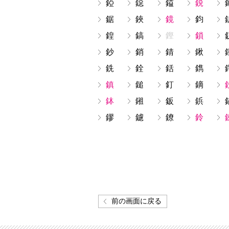
錏
鐚
鎰
鋭
鋸
鋏
鏡
鈞
鍠
鎬
鏗
鎖
鈔
銷
錆
鍬
銑
銓
銛
鐫
鎮
鎚
釘
鏑
鉢
鎺
鈑
鋲
鏐
鑢
鐐
鈴
前の画面に戻る