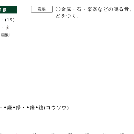
①金属・石・楽器などの鳴る音。
どをつく。
：(19)
：
画数11
9
3
▲
▲
▲
▲
・
鏗
錚・
鏗
鎗(コウソウ)