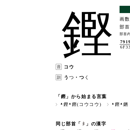
鏗
画数
部首
部首内
791
6F3
コウ
う
つ
・つ
く
「鏗」から始まる言葉
▲
▲
▲
▲
鏗
鏗(コウコウ)
鏗
鏘
同じ部首「
」の漢字