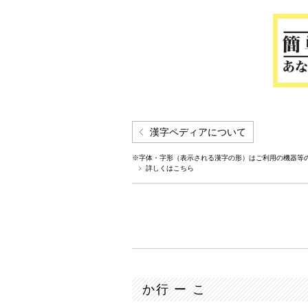
漢字ペディアについて
※字体・字形（表示される漢字の形）はご利用の機器等
詳しくはこちら
か行 ー こ