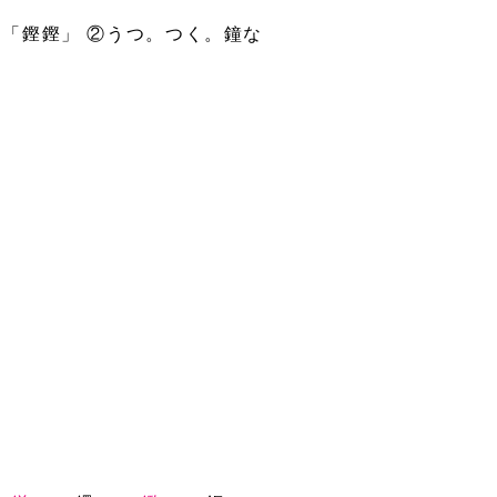
「鏗鏗」 ②うつ。つく。鐘な