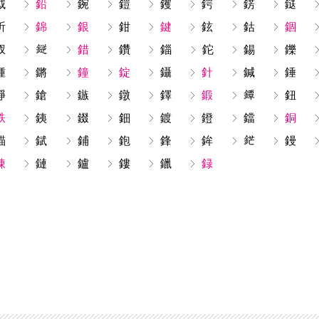
鉞
鉛
鋺
鎧
钁
鍔
錺
鎹
釿
錦
銀
鉗
鍵
鉉
鈷
錮
釵
錯
鑽
錙
鉈
錫
鑠
鍾
鏘
鐘
錠
鑷
針
鍼
錘
錚
鎗
鏃
鐓
鐸
鍛
鈕
鉄
銕
錣
鈿
鍍
鐙
鐺
銅
錨
錻
鋪
鉋
鋒
鉾
鏝
錬
鏈
鑪
鏤
鑞
録