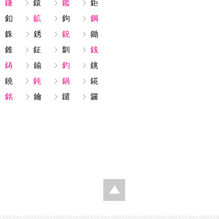
鎌
鐶
鑑
鉅
釦
鉱
鉤
鋼
銖
銹
銃
鋤
錐
鉦
釧
銭
鋳
鍮
釣
銚
鐃
鈍
鍋
錵
銘
鑰
鑓
鑼