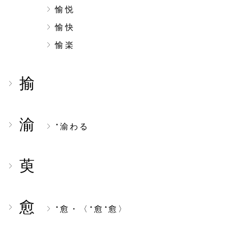
愉悦
愉快
愉楽
揄
渝
渝わる
▲
萸
愈
愈・〈
愈
愈〉
▲
▲
▲