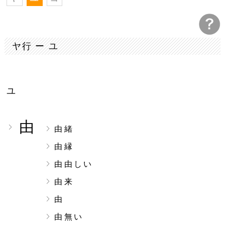
ヤ行 ー ユ
ユ
由
由緒
由縁
由由しい
由来
由
由無い