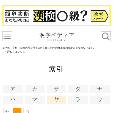
※字体・字形（表示される漢字の形）はご利用の機器等の環境により異なります。
詳しくはこちら
索引
ア
カ
サ
タ
ナ
ハ
マ
ヤ
ラ
ワ
ヤ
ユ
ヨ