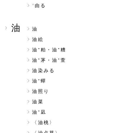
由る
△
油
油
油絵
油
粕・油
糟
▲
▲
油
茅・油
萱
▲
▲
油染みる
油
蟬
▲
油照り
油菜
油
凪
▲
〈油桃〉
〈油点草〉