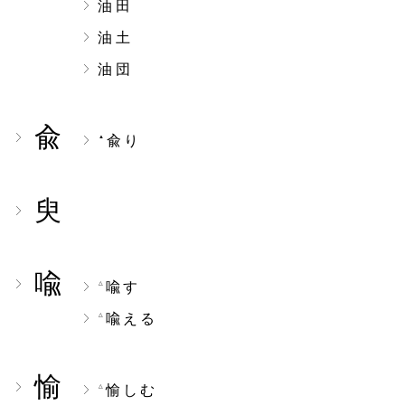
油田
油土
油団
兪
兪り
▲
臾
喩
喩す
△
喩える
△
愉
愉しむ
△