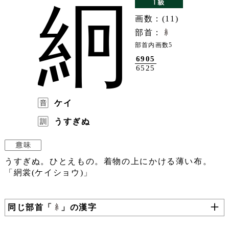
絅
画数：(11)
部首：
部首内画数5
6905
6525
ケイ
うすぎぬ
うすぎぬ。ひとえもの。着物の上にかける薄い布。
「絅裳(ケイショウ)」
同じ部首「
」の漢字