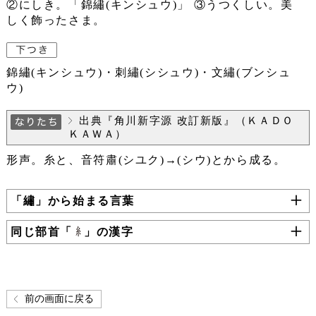
②にしき。「錦繡(キンシュウ)」 ③うつくしい。美
しく飾ったさま。
錦繡(キンシュウ)・刺繡(シシュウ)・文繡(ブンシュ
ウ)
出典『角川新字源 改訂新版』（ＫＡＤＯ
ＫＡＷＡ）
形声。糸と、音符肅(シユク)→(シウ)とから成る。
「繡」から始まる言葉
同じ部首「
」の漢字
前の画面に戻る