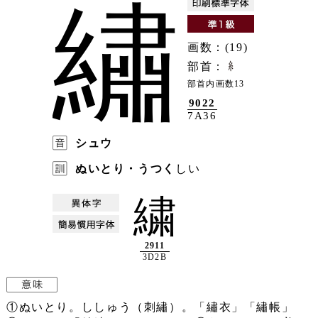
繡
画数：(19)
部首：
部首内画数13
9022
7A36
シュウ
ぬいとり・うつく
しい
繍
2911
3D2B
①ぬいとり。ししゅう（刺繡）。「繡衣」「繡帳」