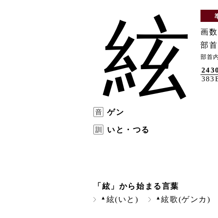
絃
画数
部首
部首
243
383
ゲン
いと・つる
「絃」から始まる言葉
▲
▲
絃(いと)
絃歌(ゲンカ)