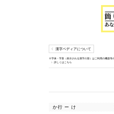
漢字ペディアについて
※字体・字形（表示される漢字の形）はご利用の機器等
詳しくはこちら
か行 ー け