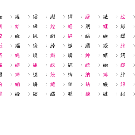
紜
縕
繧
纓
繹
縁
縅
絵
糾
給
繰
経
絅
継
纈
絞
絳
絖
絎
綱
縞
纊
纐
紙
緇
縒
綽
繳
繻
綬
終
紹
縄
繞
織
縟
紳
縉
紉
繊
繕
組
総
綜
続
紿
綻
綴
締
纏
統
綯
納
縛
絆
紛
編
絣
縫
紡
縵
綿
緑
綸
縷
縲
練
縺
絽