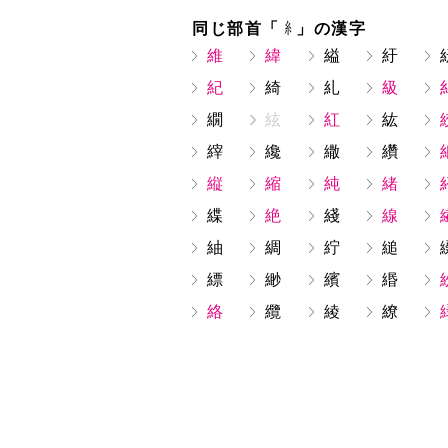
同じ部首「
」の漢字
維
緯
縊
紆
紀
綺
糺
級
繝
絃
紅
紘
縡
纔
繖
纘
縦
縮
純
緒
緤
絶
綫
線
紬
綢
紵
縋
縹
緲
繽
緡
絡
纜
綾
繚