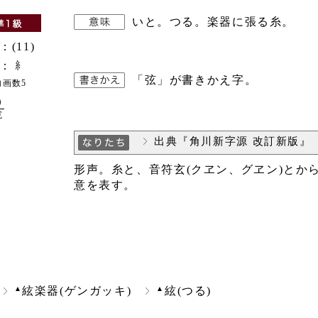
いと。つる。楽器に張る糸。
：(11)
：
「弦」が書きかえ字。
内画数5
0
E
出典『角川新字源 改訂新版』
形声。糸と、音符玄(クヱン、グヱン)とか
意を表す。
▲
▲
絃楽器(ゲンガッキ)
絃(つる)