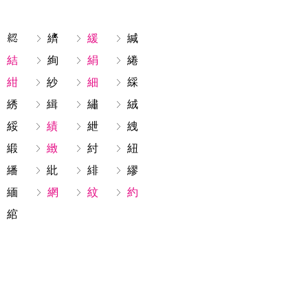
纃
緩
緘
結
絢
絹
綣
紺
紗
細
綵
綉
緝
繡
絨
綏
績
紲
絏
緞
緻
紂
紐
繙
紕
緋
繆
緬
網
紋
約
綰