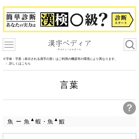
※字体・字形（表示される漢字の形）はご利用の機器等の環境により異なります。
詳しくはこちら
言葉
▲
▲
魚 ー 魚
蝦・魚
鰕