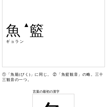
▲
魚
籃
ギョラン
①「魚籠(びく)」に同じ。 ②「魚籃観音」の略。三十
三観音の一つ。
言葉の最初の漢字