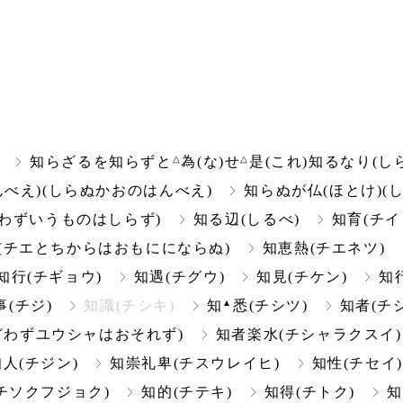
△
△
知らざるを知らずと
為(な)せ
是(これ)知るなり(
んべえ)(しらぬかおのはんべえ)
知らぬが仏(ほとけ)(
わずいうものはしらず)
知る辺(しるべ)
知育(チイ
(チエとちからはおもににならぬ)
知恵熱(チエネツ)
知行(チギョウ)
知遇(チグウ)
知見(チケン)
知
▲
事(チジ)
知識(チシキ)
知
悉(チシツ)
知者(チ
どわずユウシャはおそれず)
知者楽水(チシャラクスイ)
知人(チジン)
知崇礼卑(チスウレイヒ)
知性(チセイ)
チソクフジョク)
知的(チテキ)
知得(チトク)
知