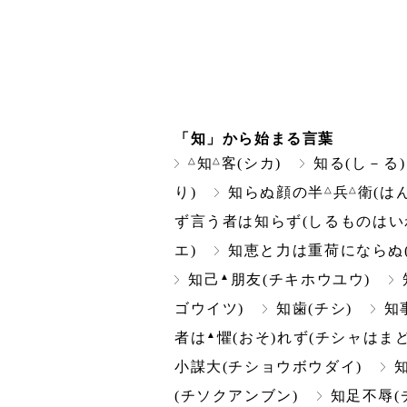
「知」から始まる言葉
△
△
知
客(シカ)
知る(し－る)
△
△
り)
知らぬ顔の半
兵
衛(は
ず言う者は知らず(しるものはい
エ)
知恵と力は重荷にならぬ
▲
知己
朋友(チキホウユウ)
ゴウイツ)
知歯(チシ)
知
▲
者は
懼(おそ)れず(チシャはま
小謀大(チショウボウダイ)
(チソクアンブン)
知足不辱(