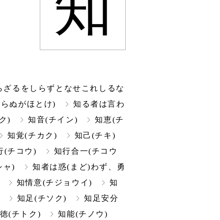
知
しらざるをしらずとなせこれしるな
しらぬがほとけ)
知る者は言わ
ク)
知音(チイン)
知恵(チ
知覚(チカク)
知己(チキ)
行(チコウ)
知行合一(チコウ
シャ)
知者は惑(まど)わず、勇
知情意(チジョウイ)
知
知足(チソク)
知足安分
徳(チトク)
知能(チノウ)