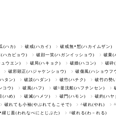
▲
瓜(ハカ)
破戒(ハカイ)
破戒無
慙(ハカイムザン)
(ハカビョウ)
破顔一笑(ハガンイッショウ)
破棄(
ュウエン)
破局(ハキョク)
破婚(ハコン)
破砕
破邪顕正(ハジャケンショウ)
破傷風(ハショウフウ
(ハタン)
破談(ハダン)
破竹(ハチク)
破竹の勢い
△
ンコウ)
破風(ハフ)
破
釜沈船(ハフチンセン)
目(ハめ)
破滅(ハメツ)
破門(ハモン)
破約(ハヤ
△
破れても小袖(やぶれてもこそで)
破れ(やれ)
▲
△
綴じ蓋(われなべにとじぶた)
破れる(わ－れる)