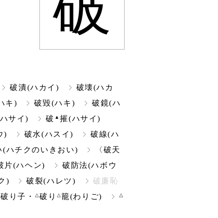
破
破潰(ハカイ)
破壊(ハカ
ハキ)
破毀(ハキ)
破鏡(ハ
▲
(ハサイ)
破
摧(ハサイ)
)
破水(ハスイ)
破線(ハ
(ハチクのいきおい)
〈破天
破片(ハヘン)
破防法(ハボウ
ク)
破裂(ハレツ)
破廉恥
△
△
△
△
破り子・
破り
籠(わりご)