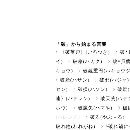
「破」から始まる言葉
▲
〈破落戸〉(ごろつき)
破
▲
イ)
破格(ハカク)
破
瓜病
キョウ)
破鏡重円(ハキョウジ
破産(ハサン)
破邪(ハジャ)
セン)
破損(ハソン)
破綻
連〉(バテレン)
破天荒(ハテ
ホウ)
破魔矢(ハマや)
破
(ハレンチ)
破る(やぶ－る)
△
破れ鐘(われがね)
破れ鍋に