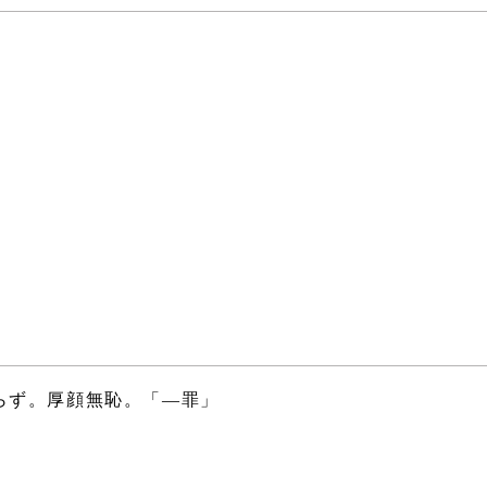
らず。厚顔無恥。「―罪」