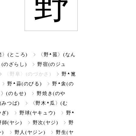
野
▲
〉(ところ)
〈野
菰〉(なん
(のざらし)
野宿(のジュ
▲
〈野阜〉(のづかさ)
野
篦
▲
▲
野
蒜(のびる)
野
衾(の
〉(のもせ)
野焼き(のや
▲
(みつば)
〈野木
瓜〉(む
▲
ぎ)
野球(ヤキュウ)
野
野師(ヤシ)
野次(ヤジ)
野
)
野人(ヤジン)
野生(ヤ