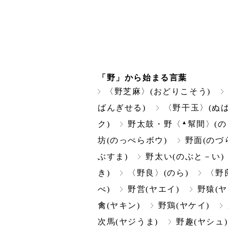
「野」から始まる言葉
〈野芝麻〉(おどりこそう)
ばんぎせる)
〈野干玉〉(ぬば
▲
ク)
野太鼓・野〈
幫間〉(の
坊(のっぺらボウ)
野面(のづ
ぶすま)
野太い(のぶと－い)
き)
〈野良〉(のら)
〈野
べ)
野営(ヤエイ)
野猿(ヤ
禽(ヤキン)
野鶏(ヤケイ)
次馬(ヤジうま)
野趣(ヤシュ)