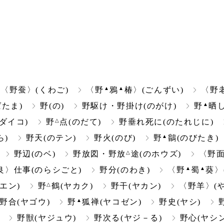
▲
▲
〈野蚕〉(くわご)
〈野
鴉
椿〉(ごんずい)
〈野老
▲
たま)
野(の)
野駆け・野掛け(のがけ)
野
晒し
△
ダイコ)
野
点(のだて)
野垂れ死に(のたれじに)
▲
ら)
野天(のテン)
野火(のび)
野
鶲(のびたき)
△
野辺(のベ)
野放図・野放
途(のホウズ)
〈野面
▲
▲
良〉仕事(のらシごと)
野分(のわき)
〈野
蜀
葵〉
△
エン)
野
鶴(ヤカク)
野干(ヤカン)
〈野羊〉(や
▲
野合(ヤゴウ)
野
狐禅(ヤコゼン)
野史(ヤシ)
野獣(ヤジュウ)
野次る(ヤジ－る)
野心(ヤシン