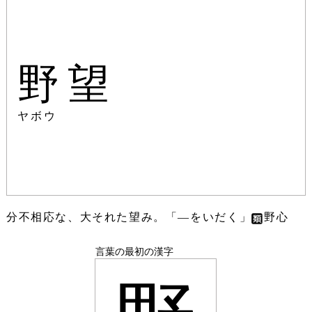
野望
ヤボウ
分不相応な、大それた望み。「―をいだく」
野心
言葉の最初の漢字