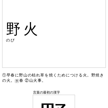
野火
のび
①早春に野山の枯れ草を焼くためにつける火。野焼き
の火。
春 ②山火事。
言葉の最初の漢字