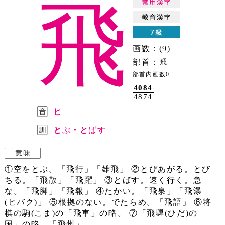
飛
画数：(9)
部首：
部首内画数0
4084
4874
ヒ
と
ぶ
・と
ばす
①空をとぶ。「飛行」「雄飛」 ②とびあがる。とび
ちる。「飛散」「飛躍」 ③とばす。速く行く。急
な。「飛脚」「飛報」 ④たかい。「飛泉」「飛瀑
(ヒバク)」 ⑤根拠のない。でたらめ。「飛語」 ⑥将
棋の駒(こま)の「飛車」の略。 ⑦「飛
(ひだ)の
国」の略。「飛州」