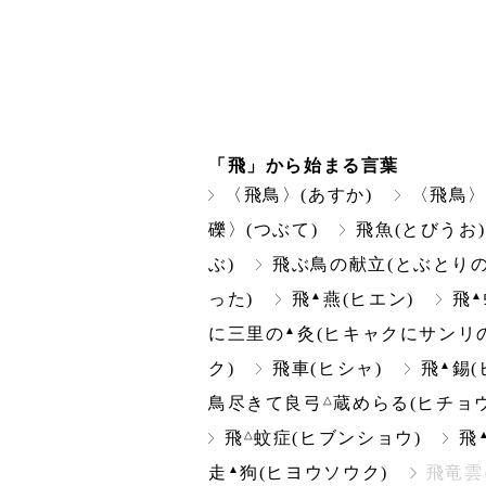
「飛」から始まる言葉
〈飛鳥〉(あすか)
〈飛鳥
礫〉(つぶて)
飛魚(とびうお)
ぶ)
飛ぶ鳥の献立(とぶとりの
▲
▲
った)
飛
燕(ヒエン)
飛
▲
に三里の
灸(ヒキャクにサンリ
▲
ク)
飛車(ヒシャ)
飛
錫(
△
鳥尽きて良弓
蔵めらる(ヒチョ
△
飛
蚊症(ヒブンショウ)
飛
▲
走
狗(ヒヨウソウク)
飛竜雲