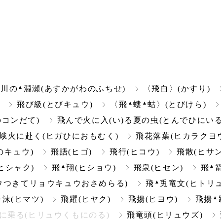
▲
〉川の
淵瀬(あすかがわのふちせ)
〈飛白〉(かすり)
▲
▲
飛び級(とびキュウ)
〈飛
螻
蛄〉(とびけら)
コンだて)
飛んで火に入(い)る夏の虫(とんでひにい
蛾火に赴く(ヒガひにおもむく)
飛花落葉(ヒカラクヨ
のキュウ)
飛語(ヒゴ)
飛行(ヒコウ)
飛散(ヒサン
▲
▲
ヒシャク)
飛
翔(ヒショウ)
飛泉(ヒセン)
飛
▲
ウつきてリョウキュウおさめらる)
飛
兎竜文(ヒトリ
▲
▲
沫(ヒマツ)
飛躍(ヒヤク)
飛揚(ヒヨウ)
飛揚
に乗る(ヒリュウくもにのる)
飛竜頭(ヒリュウズ)