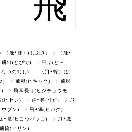
飛
▲
▲
〈飛
沫〉(しぶき)
〈飛
飛出(とびで)
飛ぶ(と－
▲
るなつのむし)
〈飛
蝗〉(ば
ウ)
飛脚(ヒキャク)
飛脚
)
飛耳長目(ヒジチョウモ
▲
箭(ヒセン)
飛
(ひだ)
飛
▲
ュウブン)
飛
瀑(ヒバク)
▲
▲
跋
(ヒヨウバッコ)
飛
鷹
飛輪(ヒリン)