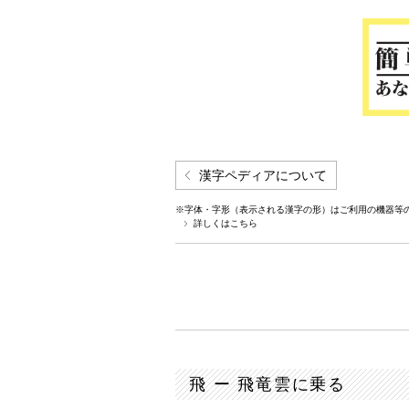
漢字ペディアについて
※字体・字形（表示される漢字の形）はご利用の機器等
詳しくはこちら
飛 ー 飛竜雲に乗る