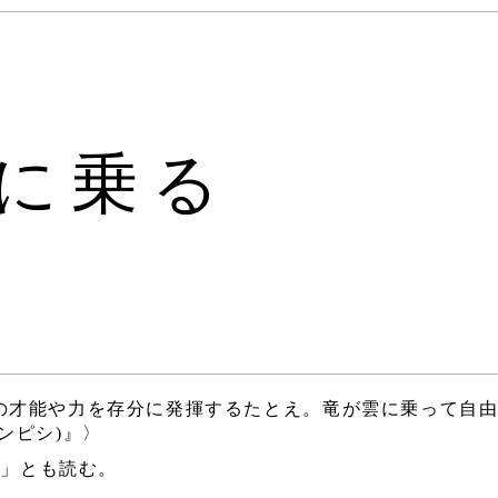
に乗る
の才能や力を存分に発揮するたとえ。竜が雲に乗って自
ンピシ)』〉
ウ」とも読む。