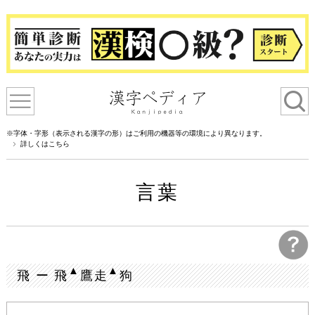
※字体・字形（表示される漢字の形）はご利用の機器等の環境により異なります。
詳しくはこちら
言葉
▲
▲
飛 ー 飛
鷹走
狗