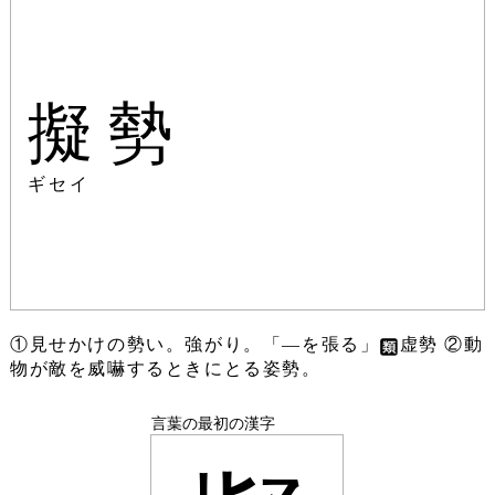
擬勢
ギセイ
①見せかけの勢い。強がり。「―を張る」
虚勢 ②動
物が敵を威嚇するときにとる姿勢。
言葉の最初の漢字