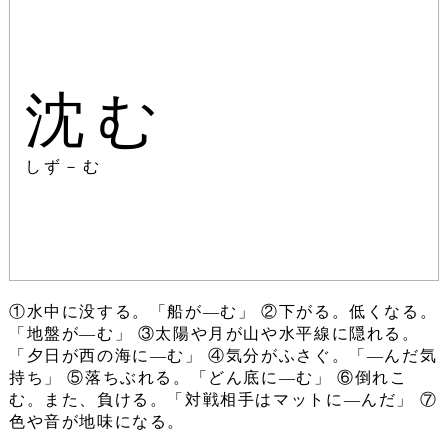
沈む
しず－む
①水中に没する。「船が―む」 ②下がる。低くなる。
「地盤が―む」 ③太陽や月が山や水平線に隠れる。
「夕日が西の海に―む」 ④気分がふさぐ。「―んだ気
持ち」 ⑤落ちぶれる。「どん底に―む」 ⑥倒れこ
む。また、負ける。「対戦相手はマットに―んだ」 ⑦
色や音が地味になる。