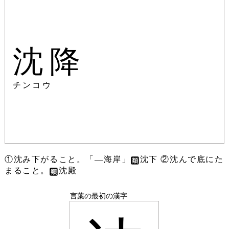
沈降
チンコウ
①沈み下がること。「―海岸」
沈下 ②沈んで底にた
まること。
沈殿
言葉の最初の漢字