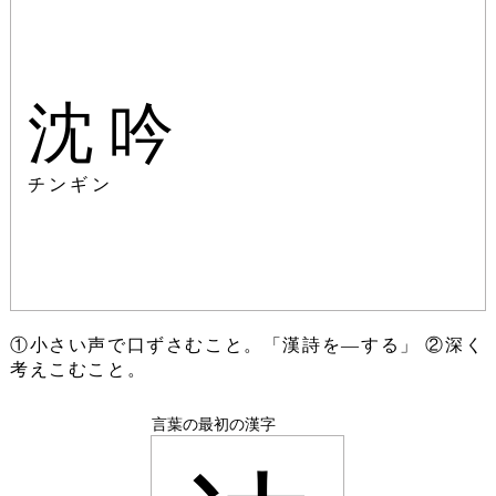
沈吟
チンギン
①小さい声で口ずさむこと。「漢詩を―する」 ②深く
考えこむこと。
言葉の最初の漢字