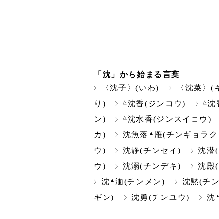
「沈」から始まる言葉
〈沈子〉(いわ)
〈沈菜〉(
△
△
り)
沈香(ジンコウ)
沈
△
ン)
沈水香(ジンスイコウ)
▲
カ)
沈魚落
雁(チンギョラク
ウ)
沈静(チンセイ)
沈潜
ウ)
沈溺(チンデキ)
沈殿
▲
沈
湎(チンメン)
沈黙(チン
ギン)
沈勇(チンユウ)
沈