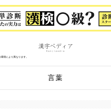
の環境により異なります。
言葉