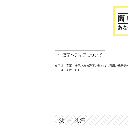
漢字ペディアについて
※字体・字形（表示される漢字の形）はご利用の機器等
詳しくはこちら
沈 ー 沈滞