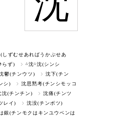
沈
(しずむせあればうかぶせあ
△
△
ひらず)
沈
沈(シンシ
沈鬱(チンウツ)
沈下(チン
ンシ)
沈思黙考(チンシモッコ
沈沈(チンチン)
沈痛(チンツ
ツレイ)
沈没(チンボツ)
は銀(チンモクはキンユウベンは