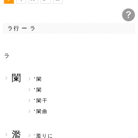
ラ行 ー ラ
ラ
闌
闌
▲
闌
▲
闌干
▲
闌曲
▲
濫
濫りに
△