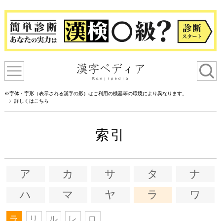
※字体・字形（表示される漢字の形）はご利用の機器等の環境により異なります。
詳しくはこちら
索引
ア
カ
サ
タ
ナ
ハ
マ
ヤ
ラ
ワ
ラ
リ
ル
レ
ロ