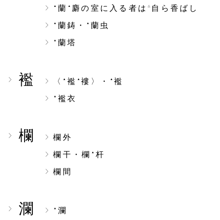
蘭
麝の室に入る者は
自ら香ばし
▲
▲
△
蘭鋳・
蘭虫
▲
▲
蘭塔
▲
襤
〈
襤
褸〉・
襤
▲
▲
▲
襤衣
▲
欄
欄外
欄干・欄
杆
▲
欄間
瀾
瀾
▲