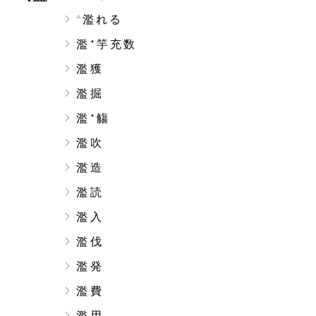
濫れる
△
濫
竽充数
▲
濫獲
濫掘
濫
觴
▲
濫吹
濫造
濫読
濫入
濫伐
濫発
濫費
濫用