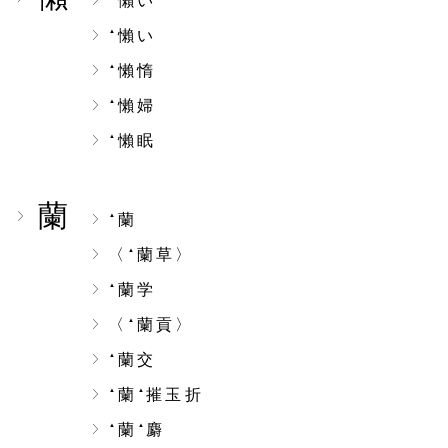
懶い
懶い
▲
懶惰
▲
懶婦
▲
懶眠
▲
蘭
蘭
▲
〈
蘭草〉
▲
蘭学
▲
〈
蘭貢〉
▲
蘭交
▲
蘭
摧玉折
▲
▲
蘭
麝
▲
▲