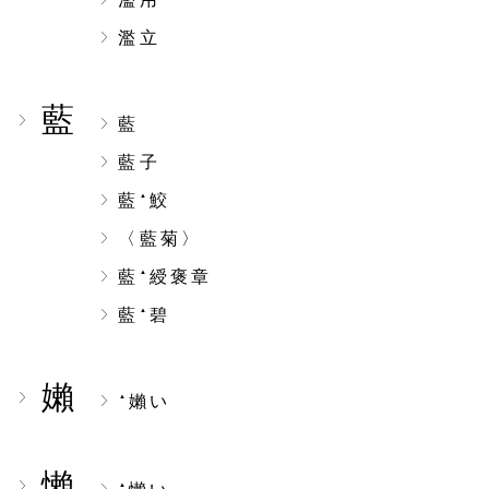
濫立
藍
藍
藍子
藍
鮫
▲
〈藍菊〉
藍
綬褒章
▲
藍
碧
▲
嬾
嬾い
▲
懶
▲