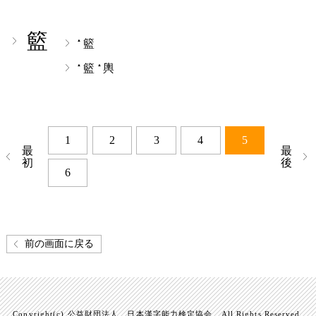
籃
籃
▲
籃
輿
▲
▲
1
2
3
4
5
最
最
初
後
6
前の画面に戻る
Copyright(c) 公益財団法人 日本漢字能力検定協会 All Rights Reserved.