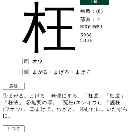
枉
画数：(8)
部首：
部首内画数4
5930
5B3E
オウ
ま
がる
・ま
げる
・ま
げて
①まがる。まげる。無理にする。「枉屈」「枉道」
「枉法」 ②無実の罪。「冤枉(エンオウ)」「誣枉
(フオウ)」 ③まげて。わざと。 ④むだに。いたずら
に。