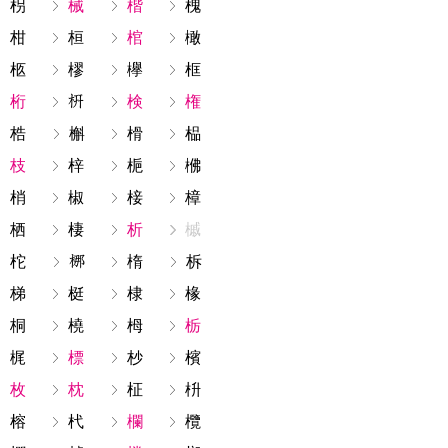
枴
械
楷
槐
柑
桓
棺
橄
柩
樛
欅
框
桁
検
権
梏
槲
榾
榀
枝
梓
梔
梻
梢
椒
椄
樟
栖
棲
析
槭
柁
楕
柝
梯
梃
棣
椽
桐
橈
栂
栃
梶
標
杪
檳
枚
枕
柾
枡
榕
杙
欄
欖