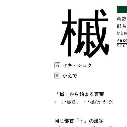
槭
画数
部首
部首内
606
5C6
セキ・シュク
かえで
「槭」から始まる言葉
▲
▲
〈
槭樹〉・
槭(かえで)
同じ部首「
」の漢字