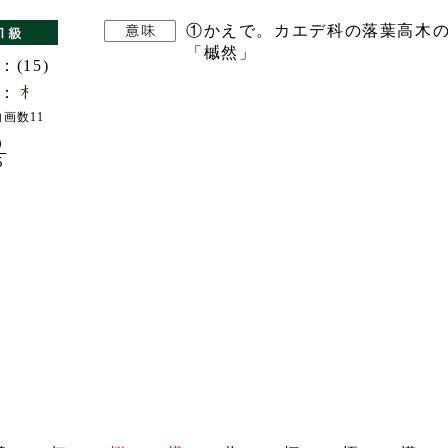
①かえで。カエデ科の落葉高木の
「槭然」
：(15)
：
画数11
9
5