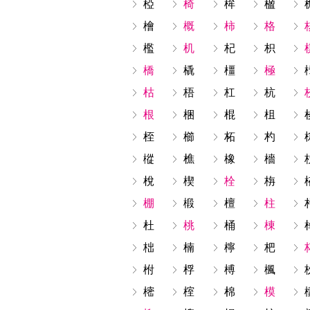
椏
椅
桙
楹
檜
概
柿
格
檻
机
杞
枳
橋
橇
橿
極
枯
梧
杠
杭
根
梱
棍
柤
桎
櫛
柘
杓
樅
樵
橡
檣
梲
楔
栓
栴
棚
椴
檀
柱
杜
桃
桶
棟
柮
楠
檸
杷
柎
桴
榑
楓
樒
榁
棉
模