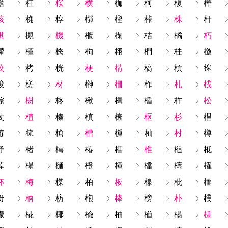
檐
枉
桜
横
枷
柯
榎
樺
核
桷
椁
槨
樫
桛
株
杆
棋
槻
機
櫃
椈
桔
橘
朽
檋
槿
檎
枸
栩
椚
桂
檄
校
栲
桄
梗
構
槁
槓
梭
槎
材
榊
柵
柞
札
桟
棕
樹
柊
楸
楫
楯
杵
松
杖
植
榛
槙
榱
枢
杉
椙
栫
槍
槽
樔
杣
村
樽
杼
楮
樗
椿
椹
椎
槌
柢
棹
榻
樋
橙
橦
檔
檮
櫂
杯
梅
楳
柏
板
楾
枇
榧
枌
柄
枋
枹
棒
榜
朴
樸
檬
椛
椰
楡
柚
楢
楊
様