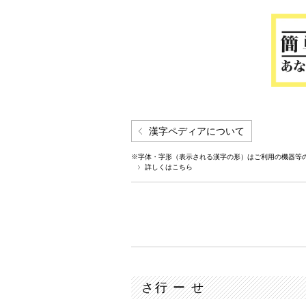
漢字ペディアについて
※字体・字形（表示される漢字の形）はご利用の機器等
詳しくはこちら
さ行 ー せ