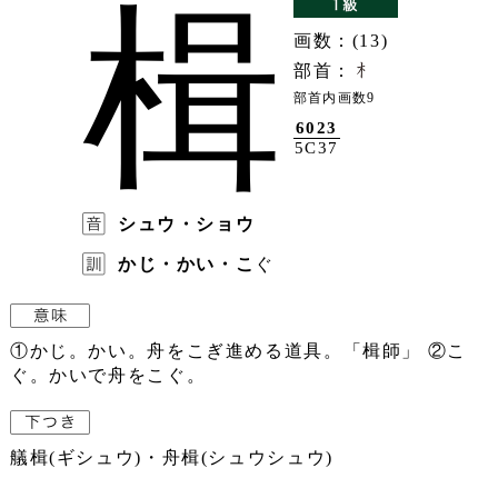
楫
画数：(13)
部首：
部首内画数9
6023
5C37
シュウ・ショウ
かじ・かい・こ
ぐ
①かじ。かい。舟をこぎ進める道具。「楫師」 ②こ
ぐ。かいで舟をこぐ。
艤楫(ギシュウ)・舟楫(シュウシュウ)