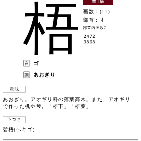
梧
画数：(11)
部首：
部首内画数7
2472
3868
ゴ
あおぎり
あおぎり。アオギリ科の落葉高木。また、アオギリ
で作った机や琴。「梧下」「梧葉」
碧梧(ヘキゴ)