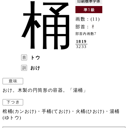
桶
画数：(11)
部首：
部首内画数7
1819
3233
トウ
おけ
おけ。木製の円筒形の容器。「湯桶」
棺桶(カンおけ)・手桶(ておけ)・火桶(ひおけ)・湯桶
(ゆトウ)