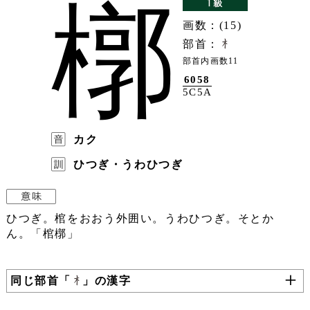
槨
画数：(15)
部首：
部首内画数11
6058
5C5A
カク
ひつぎ・うわひつぎ
ひつぎ。棺をおおう外囲い。うわひつぎ。そとか
ん。「棺槨」
同じ部首「
」の漢字